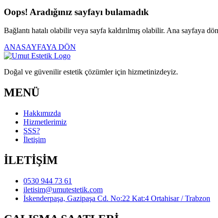
Oops! Aradığınız sayfayı bulamadık
Bağlantı hatalı olabilir veya sayfa kaldırılmış olabilir. Ana sayfaya dö
ANASAYFAYA DÖN
Doğal ve güvenilir estetik çözümler için hizmetinizdeyiz.
MENÜ
Hakkımızda
Hizmetlerimiz
SSS?
İletişim
İLETİŞİM
0530 944 73 61
iletisim@umutestetik.com
İskenderpaşa, Gazipaşa Cd. No:22 Kat:4 Ortahisar / Trabzon