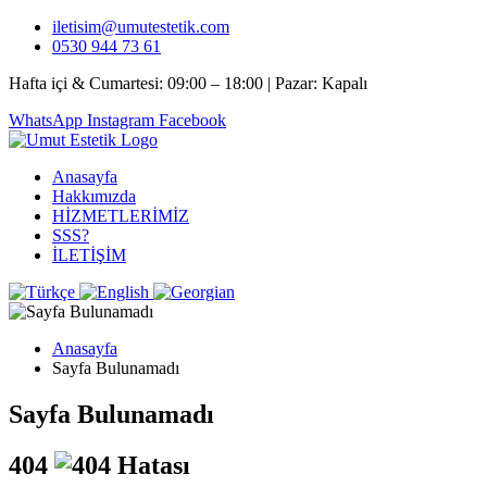
iletisim@umutestetik.com
0530 944 73 61
Hafta içi & Cumartesi: 09:00 – 18:00 | Pazar: Kapalı
WhatsApp
Instagram
Facebook
Anasayfa
Hakkımızda
HİZMETLERİMİZ
SSS?
İLETİŞİM
Anasayfa
Sayfa Bulunamadı
Sayfa Bulunamadı
4
0
4