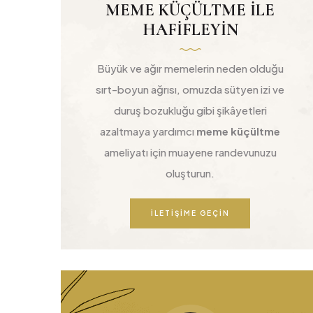
MEME KÜÇÜLTME ILE
HAFIFLEYIN
Büyük ve ağır memelerin neden olduğu
sırt-boyun ağrısı, omuzda sütyen izi ve
duruş bozukluğu gibi şikâyetleri
azaltmaya yardımcı
meme küçültme
ameliyatı için muayene randevunuzu
oluşturun.
İLETIŞIME GEÇIN