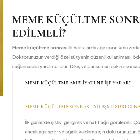
MEME KÜÇÜLTME SONRA
EDILMELI?
Meme küçültme sonrası
ilk haftalarda ağır spor, kolu zorl
Doktorunuzun verdiği özel sütyenin düzenli kullanılması, 
sağlamasına yardımcı olur. Dikiş ve pansuman bakımı konusun
MEME KÜÇÜLTME AMELIYATI NE IŞE YARAR?
MEME KÜÇÜLTME SONRASI IYILEŞME SÜRECI NA
İlk günlerde şişlik, gerginlik ve hafif ağrı görülebilir
ancak ağır spor ve ağırlık kaldırma için doktorunuzun 