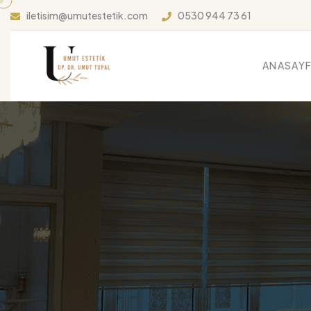
iletisim@umutestetik.com
0530 944 73 61
ANASAY