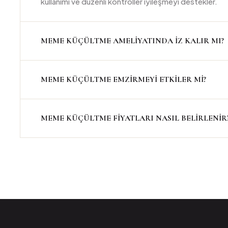
kullanımı ve düzenli kontroller iyileşmeyi destekler.
MEME KÜÇÜLTME AMELIYATINDA IZ KALIR MI?
MEME KÜÇÜLTME EMZIRMEYI ETKILER MI?
MEME KÜÇÜLTME FIYATLARI NASIL BELIRLENIR