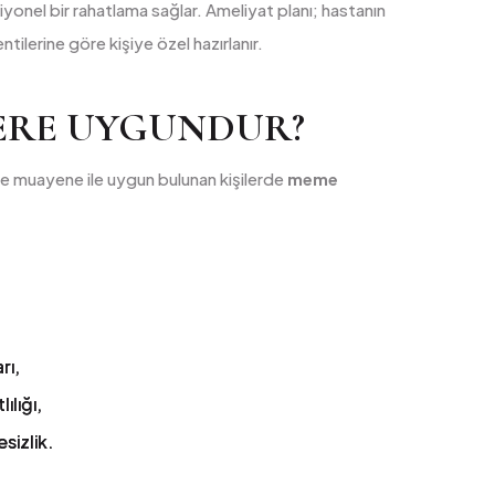
onel bir rahatlama sağlar. Ameliyat planı; hastanın
tilerine göre kişiye özel hazırlanır.
ERE UYGUNDUR?
 muayene ile uygun bulunan kişilerde
meme
rı,
ılığı,
sizlik.