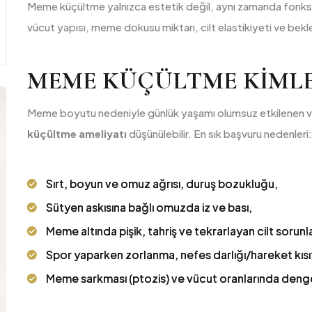
Meme küçültme yalnızca estetik değil, aynı zamanda fonksiy
vücut yapısı, meme dokusu miktarı, cilt elastikiyeti ve beklen
MEME KÜÇÜLTME KIML
Meme boyutu nedeniyle günlük yaşamı olumsuz etkilenen ve
küçültme ameliyatı
düşünülebilir. En sık başvuru nedenleri:
Sırt, boyun ve omuz ağrısı, duruş bozukluğu,
Sütyen askısına bağlı omuzda iz ve bası,
Meme altında pişik, tahriş ve tekrarlayan cilt sorunla
Spor yaparken zorlanma, nefes darlığı/hareket kısıtl
Meme sarkması (ptozis) ve vücut oranlarında denge