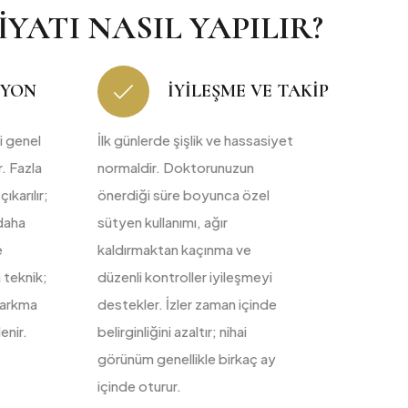
ATI NASIL YAPILIR?
SYON
İYILEŞME VE TAKIP
 genel
İlk günlerde şişlik ve hassasiyet
r. Fazla
normaldir. Doktorunuzun
karılır;
önerdiği süre boyunca özel
daha
sütyen kullanımı, ağır
e
kaldırmaktan kaçınma ve
n teknik;
düzenli kontroller iyileşmeyi
sarkma
destekler. İzler zaman içinde
enir.
belirginliğini azaltır; nihai
görünüm genellikle birkaç ay
içinde oturur.