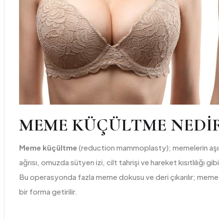
MEME KÜÇÜLTME NEDI
Meme küçültme
(reduction mammoplasty); memelerin aşırı
ağrısı, omuzda sütyen izi, cilt tahrişi ve hareket kısıtlılığı g
Bu operasyonda fazla meme dokusu ve deri çıkarılır; meme 
bir forma getirilir.