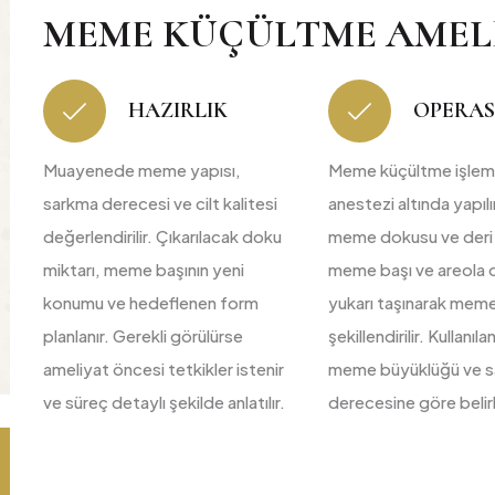
MEME KÜÇÜLTME AMELIY
HAZIRLIK
OPERA
Muayenede meme yapısı,
Meme küçültme işlemi
sarkma derecesi ve cilt kalitesi
anestezi altında yapılı
değerlendirilir. Çıkarılacak doku
meme dokusu ve deri çı
miktarı, meme başının yeni
meme başı ve areola 
konumu ve hedeflenen form
yukarı taşınarak mem
planlanır. Gerekli görülürse
şekillendirilir. Kullanıla
ameliyat öncesi tetkikler istenir
meme büyüklüğü ve 
ve süreç detaylı şekilde anlatılır.
derecesine göre belirl